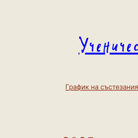
Към
съдържанието
Учениче
График на състезания