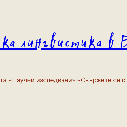
ска лингвистика в 
та
Научни изследвания
Свържете се с