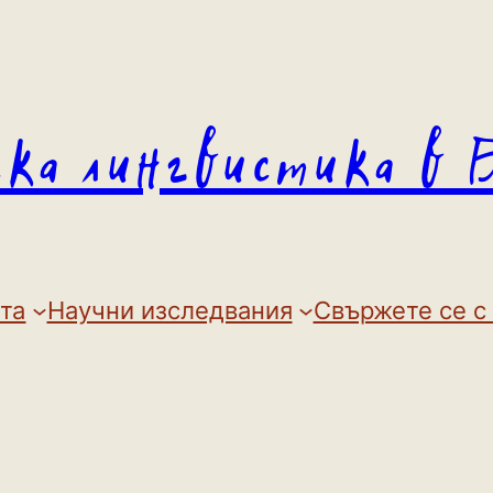
ска лингвистика в 
та
Научни изследвания
Свържете се с