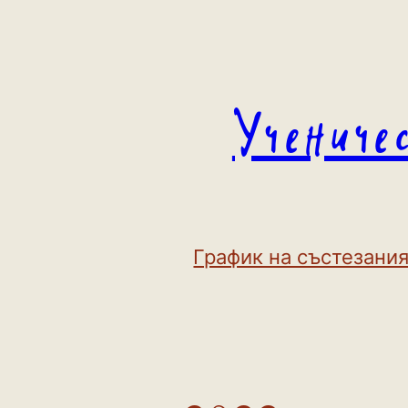
Към
съдържанието
Учениче
График на състезания