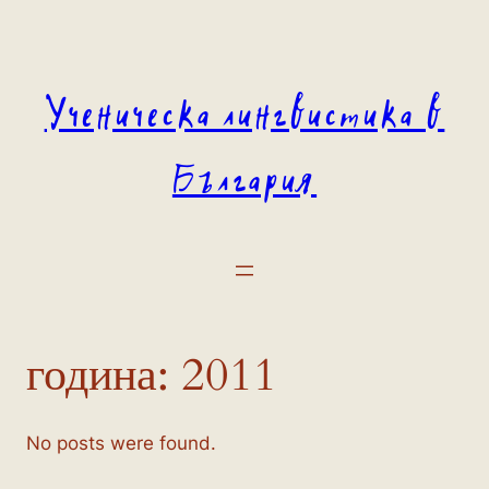
Към
съдържанието
Ученическа лингвистика в
България
година:
2011
No posts were found.