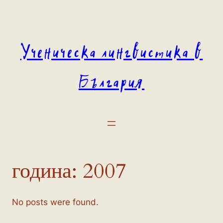
Към
съдържанието
Ученическа лингвистика в
България
година:
2007
No posts were found.