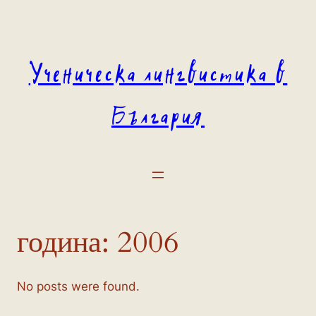
Към
съдържанието
Ученическа лингвистика в
България
година:
2006
No posts were found.