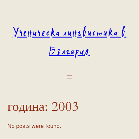
Към
съдържанието
Ученическа лингвистика в
България
година:
2003
No posts were found.