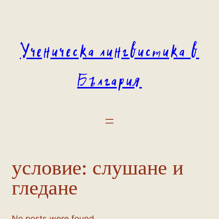
Към
съдържанието
Ученическа лингвистика в
България
условие:
слушане и
гледане
No posts were found.