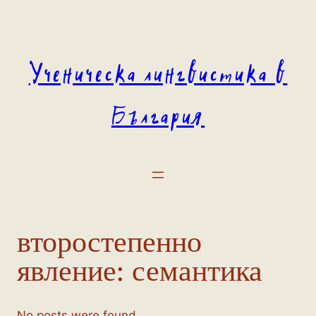
Към
съдържанието
Ученическа лингвистика в
България
второстепенно
явление:
семантика
No posts were found.