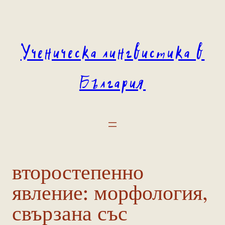
Към
съдържанието
Ученическа лингвистика в
България
второстепенно
явление:
морфология,
свързана със