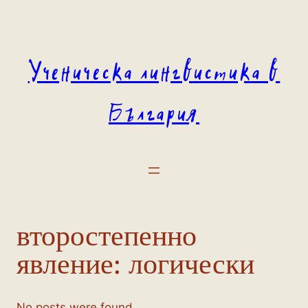
Към
съдържанието
Ученическа лингвистика в
България
второстепенно
явление:
логически
No posts were found.