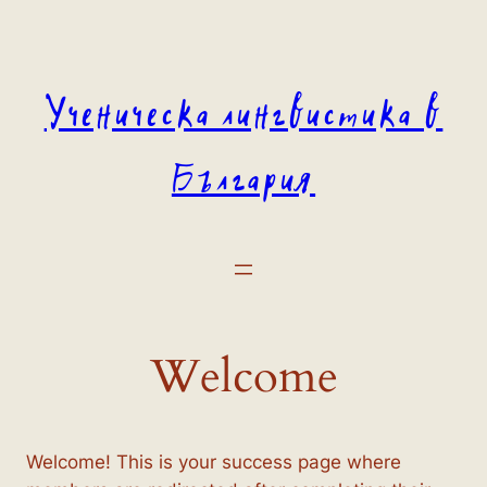
Към
съдържанието
Ученическа лингвистика в
България
Welcome
Welcome! This is your success page where