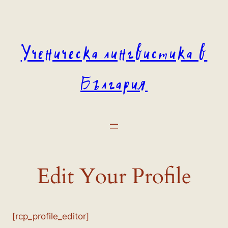
Към
съдържанието
Ученическа лингвистика в
България
Edit Your Profile
[rcp_profile_editor]