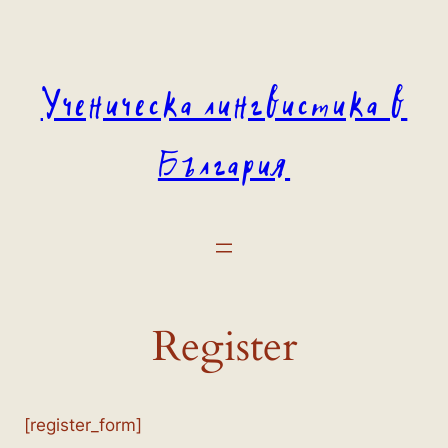
Към
съдържанието
Ученическа лингвистика в
България
Register
[register_form]