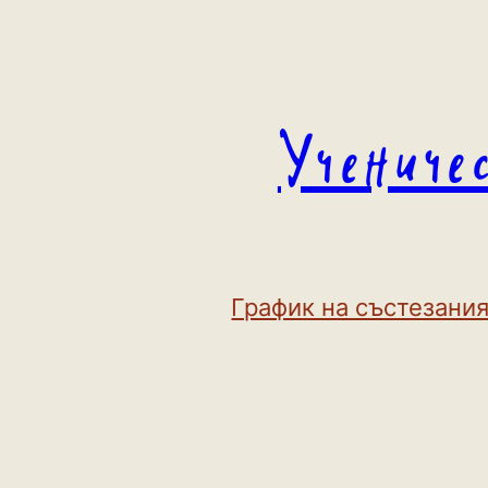
Към
съдържанието
Учениче
График на състезания