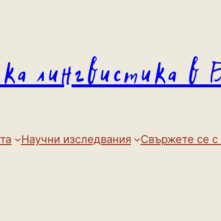
ска лингвистика в 
та
Научни изследвания
Свържете се с