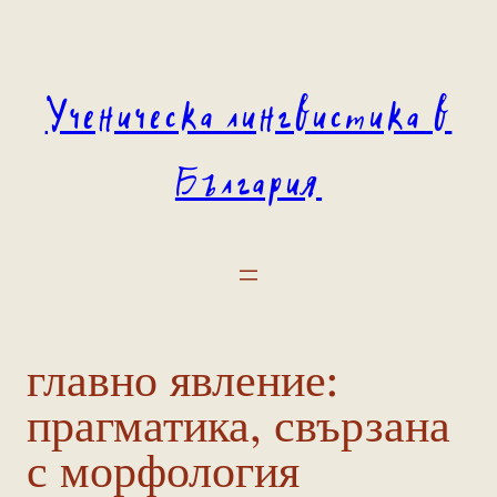
Към
съдържанието
Ученическа лингвистика в
България
главно явление:
прагматика, свързана
с морфология