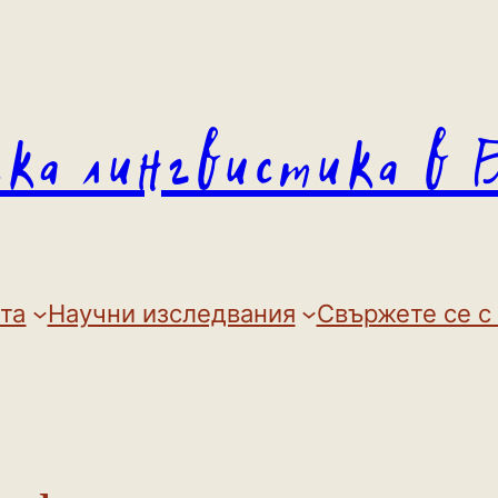
ска лингвистика в 
та
Научни изследвания
Свържете се с