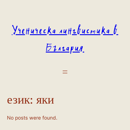
Към
съдържанието
Ученическа лингвистика в
България
език:
яки
No posts were found.