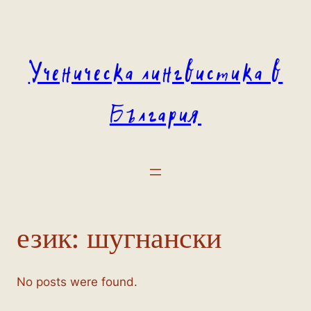
Към
съдържанието
Ученическа лингвистика в
България
език:
шугнански
No posts were found.