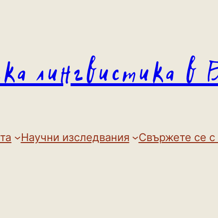
ска лингвистика в 
та
Научни изследвания
Свържете се с