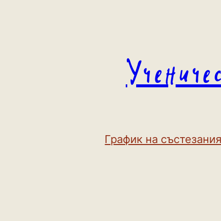
Към
съдържанието
Учениче
График на състезания