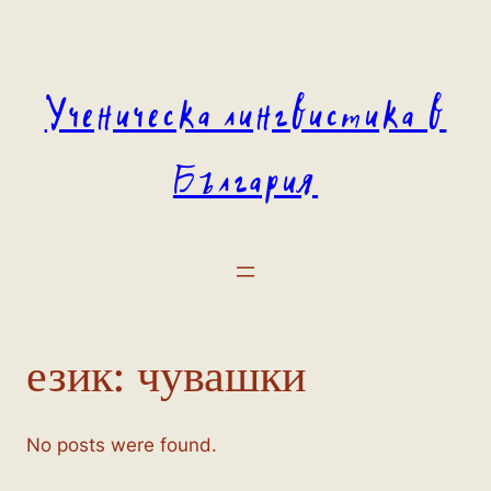
Към
съдържанието
Ученическа лингвистика в
България
език:
чувашки
No posts were found.