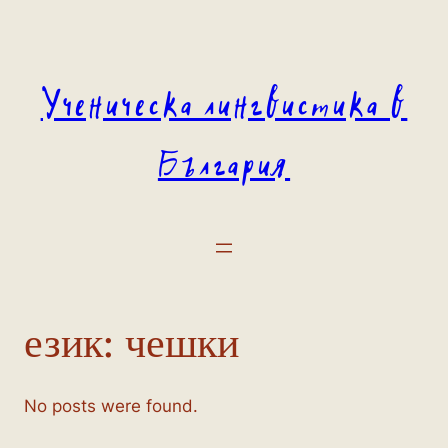
Към
съдържанието
Ученическа лингвистика в
България
език:
чешки
No posts were found.