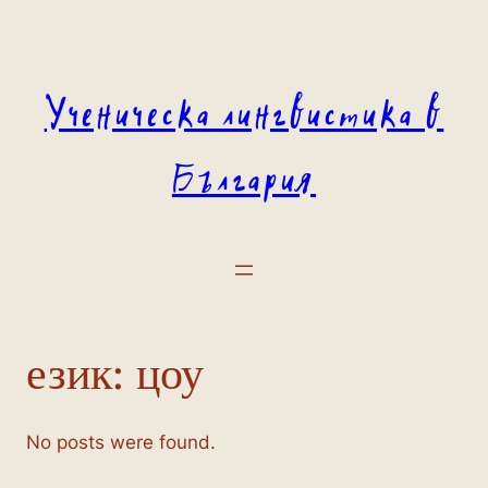
Към
съдържанието
Ученическа лингвистика в
България
език:
цоу
No posts were found.