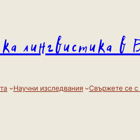
ска лингвистика в 
та
Научни изследвания
Свържете се с