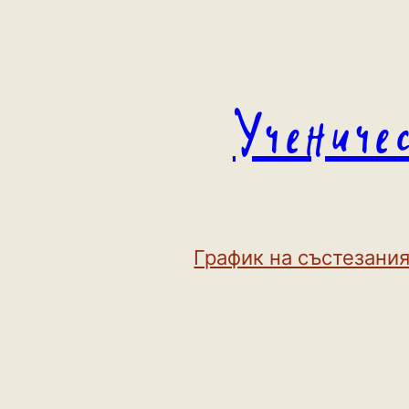
Към
съдържанието
Учениче
График на състезания