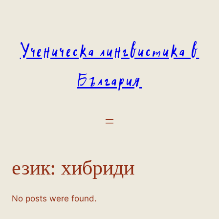
Към
съдържанието
Ученическа лингвистика в
България
език:
хибриди
No posts were found.