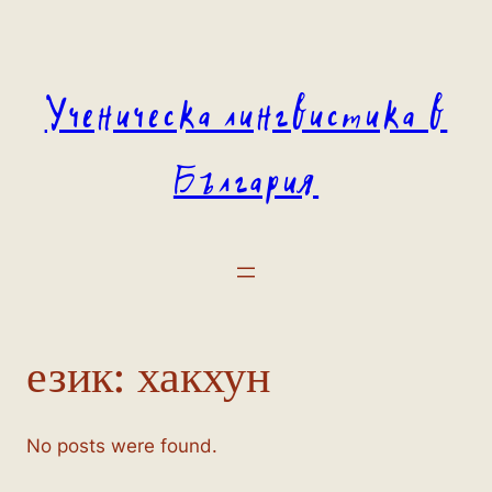
Към
съдържанието
Ученическа лингвистика в
България
език:
хакхун
No posts were found.