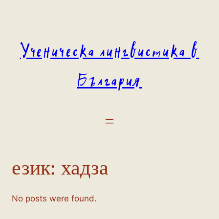
Към
съдържанието
Ученическа лингвистика в
България
език:
хадза
No posts were found.