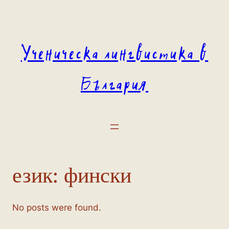
Към
съдържанието
Ученическа лингвистика в
България
език:
фински
No posts were found.