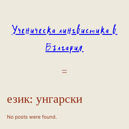
Към
съдържанието
Ученическа лингвистика в
България
език:
унгарски
No posts were found.