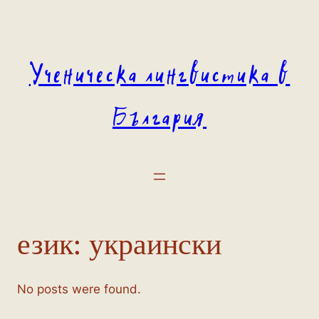
Към
съдържанието
Ученическа лингвистика в
България
език:
украински
No posts were found.