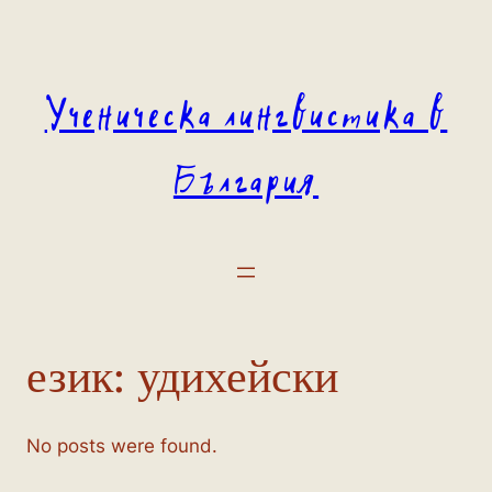
Към
съдържанието
Ученическа лингвистика в
България
език:
удихейски
No posts were found.