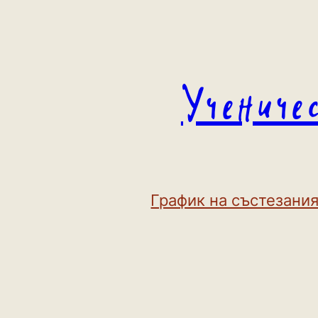
Към
съдържанието
Учениче
График на състезания