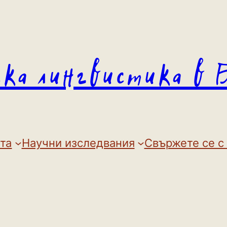
ска лингвистика в 
та
Научни изследвания
Свържете се с