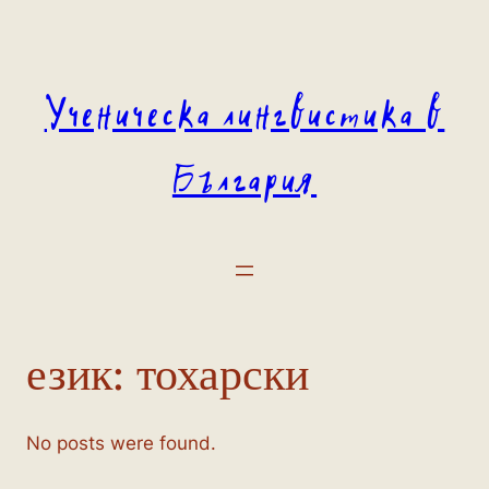
Към
съдържанието
Ученическа лингвистика в
България
език:
тохарски
No posts were found.