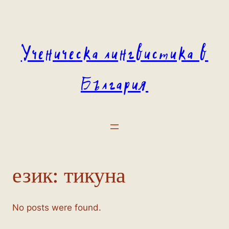
Към
съдържанието
Ученическа лингвистика в
България
език:
тикуна
No posts were found.