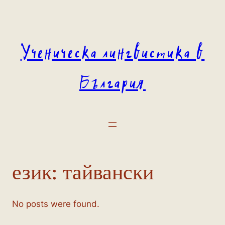
Към
съдържанието
Ученическа лингвистика в
България
език:
тайвански
No posts were found.