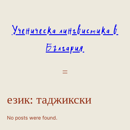
Към
съдържанието
Ученическа лингвистика в
България
език:
таджикски
No posts were found.