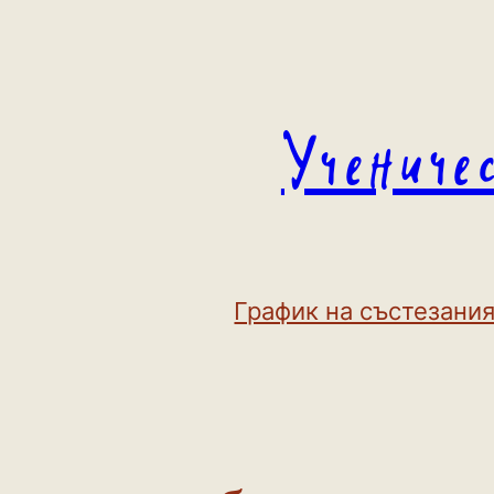
Към
съдържанието
Учениче
График на състезания