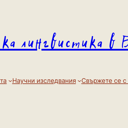
ска лингвистика в 
та
Научни изследвания
Свържете се с