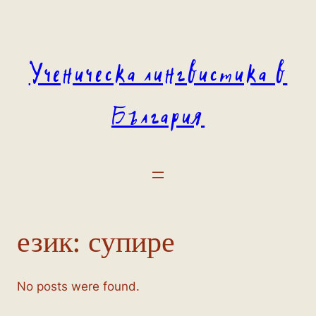
Към
съдържанието
Ученическа лингвистика в
България
език:
супире
No posts were found.