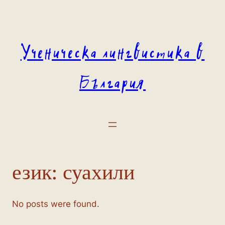
Към
съдържанието
Ученическа лингвистика в
България
език:
суахили
No posts were found.