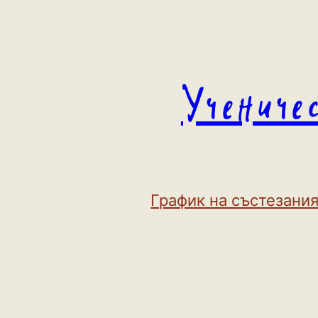
Към
съдържанието
Учениче
График на състезания