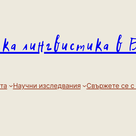
ска лингвистика в 
та
Научни изследвания
Свържете се с