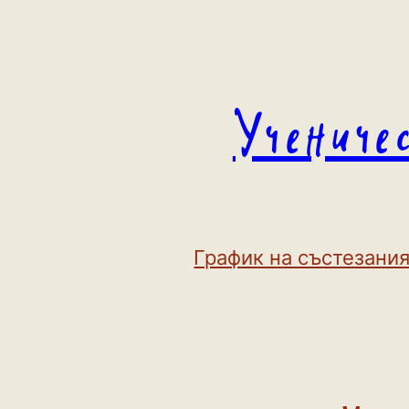
Към
съдържанието
Учениче
График на състезания