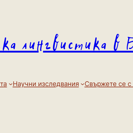
ска лингвистика в 
та
Научни изследвания
Свържете се с