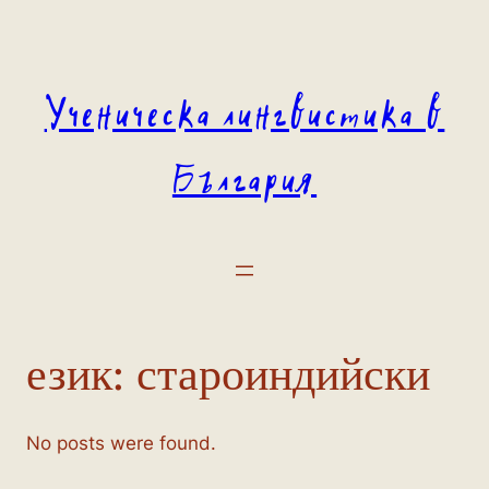
Към
съдържанието
Ученическа лингвистика в
България
език:
староиндийски
No posts were found.