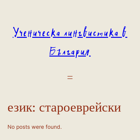
Към
съдържанието
Ученическа лингвистика в
България
език:
староеврейски
No posts were found.