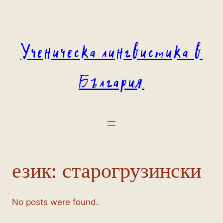
Към
съдържанието
Ученическа лингвистика в
България
език:
старогрузински
No posts were found.