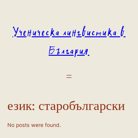
Към
съдържанието
Ученическа лингвистика в
България
език:
старобългарски
No posts were found.