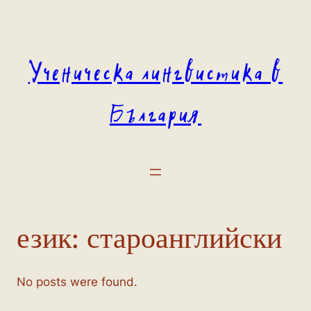
Към
съдържанието
Ученическа лингвистика в
България
език:
староанглийски
No posts were found.