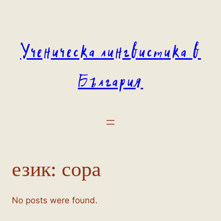
Към
съдържанието
Ученическа лингвистика в
България
език:
сора
No posts were found.