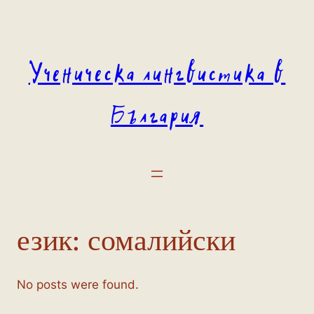
Към
съдържанието
Ученическа лингвистика в
България
език:
сомалийски
No posts were found.