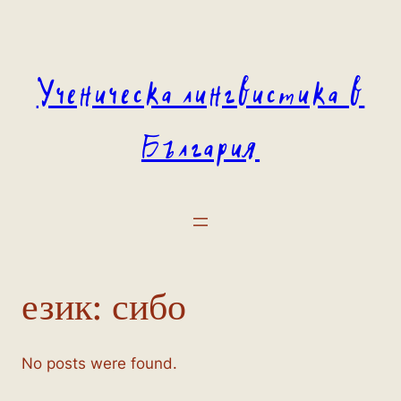
Към
съдържанието
Ученическа лингвистика в
България
език:
сибо
No posts were found.