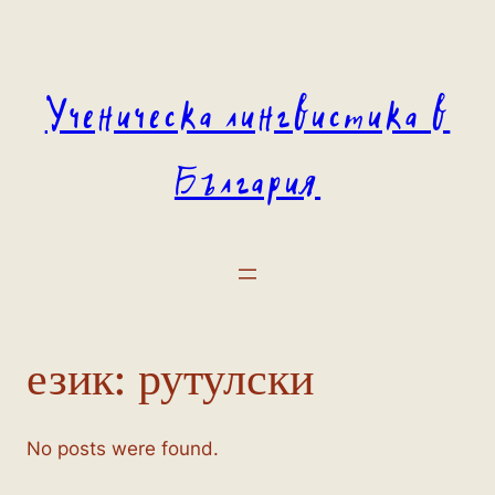
Към
съдържанието
Ученическа лингвистика в
България
език:
рутулски
No posts were found.