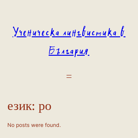
Към
съдържанието
Ученическа лингвистика в
България
език:
ро
No posts were found.